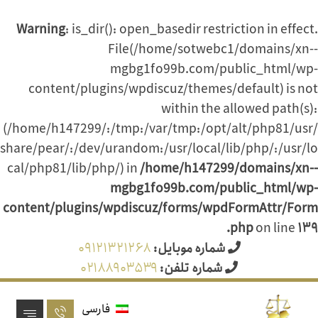
Warning
: is_dir(): open_basedir restriction in effect.
File(/home/sotwebc1/domains/xn--
mgbg1fo99b.com/public_html/wp-
content/plugins/wpdiscuz/themes/default) is not
within the allowed path(s):
(/home/h147299/:/tmp:/var/tmp:/opt/alt/php81/usr/
share/pear/:/dev/urandom:/usr/local/lib/php/:/usr/lo
cal/php81/lib/php/) in
/home/h147299/domains/xn--
mgbg1fo99b.com/public_html/wp-
content/plugins/wpdiscuz/forms/wpdFormAttr/Form
.php
on line
۱۳۹
شماره موبایل:
۰۹۱۲۱۳۲۱۲۶۸
شماره تلفن:
۰۲۱۸۸۹۰۳۵۳۹
فارسی