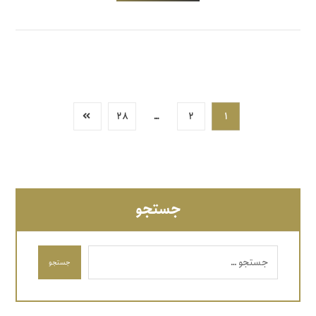
۲۸
…
۲
۱
جستجو
جستجو