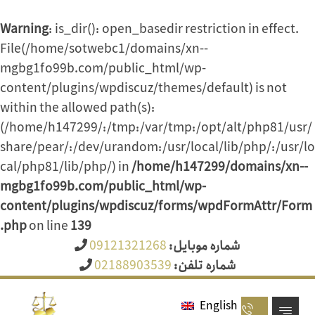
Warning
: is_dir(): open_basedir restriction in effect.
File(/home/sotwebc1/domains/xn--
mgbg1fo99b.com/public_html/wp-
content/plugins/wpdiscuz/themes/default) is not
within the allowed path(s):
(/home/h147299/:/tmp:/var/tmp:/opt/alt/php81/usr/
share/pear/:/dev/urandom:/usr/local/lib/php/:/usr/lo
cal/php81/lib/php/) in
/home/h147299/domains/xn--
mgbg1fo99b.com/public_html/wp-
content/plugins/wpdiscuz/forms/wpdFormAttr/Form
.php
on line
139
09121321268
شماره موبایل:
02188903539
شماره تلفن:
English