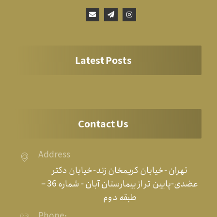
Latest Posts
Contact Us
Address
تهران -خیابان کریمخان زند-خیابان دکتر
عضدی-پایین تر از بیمارستان آبان - شماره 36 –
طبقه دوم
Phone: