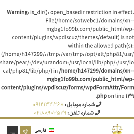
Warning
: is_dir(): open_basedir restriction in effect.
File(/home/sotwebc1/domains/xn--
mgbg1fo99b.com/public_html/wp-
content/plugins/wpdiscuz/themes/default) is not
within the allowed path(s):
(/home/h147299/:/tmp:/var/tmp:/opt/alt/php81/usr/
share/pear/:/dev/urandom:/usr/local/lib/php/:/usr/lo
cal/php81/lib/php/) in
/home/h147299/domains/xn--
mgbg1fo99b.com/public_html/wp-
content/plugins/wpdiscuz/forms/wpdFormAttr/Form
.php
on line
۱۳۹
شماره موبایل:
۰۹۱۲۱۳۲۱۲۶۸
شماره تلفن:
۰۲۱۸۸۹۰۳۵۳۹
فارسی