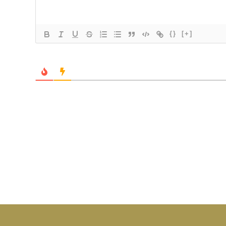
{}
[+]