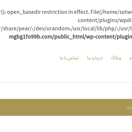
ir(): open_basedir restriction in effect. File(/home
content/plugins/wpdis
share/pear/:/dev/urandom:/usr/local/lib/php/:/usr/l
mgbg1fo99b.com/public_html/wp-content/plugi
م
وبلاگ
درباره ما
تماس با ما
کی