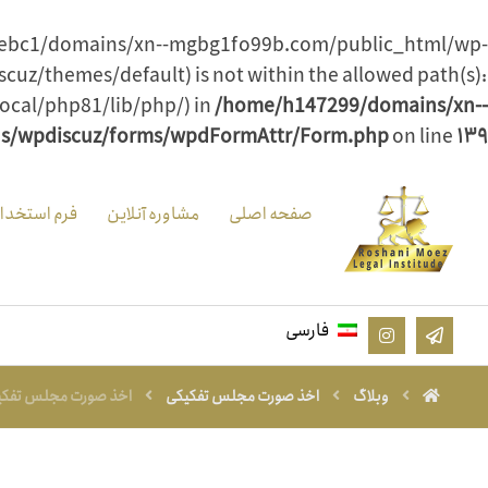
/sotwebc1/domains/xn--mgbg1fo99b.com/public_html/wp-
cuz/themes/default) is not within the allowed path(s):
ocal/php81/lib/php/) in
/home/h147299/domains/xn--
ns/wpdiscuz/forms/wpdFormAttr/Form.php
on line
۱۳۹
صفحه اصلی
مشاوره آنلاین
فرم استخدا
فارسی
وبلاگ
اخذ صورت مجلس تفکیکی
اخذ صورت مجلس تفکی