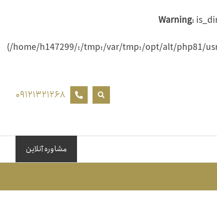
Warning
: is_d
(/home/h147299/:/tmp:/var/tmp:/opt/alt/php81/usr/
۰۹۱۲۱۳۲۱۲۶۸
مشاوره آنلاین