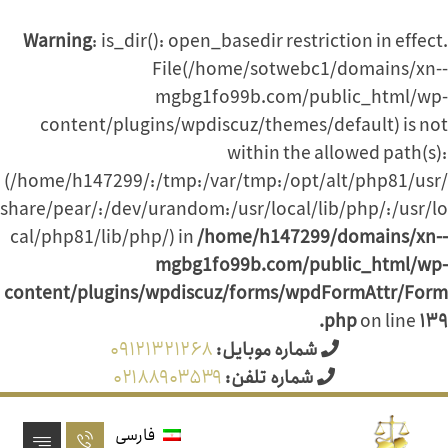
Warning
: is_dir(): open_basedir restriction in effect.
File(/home/sotwebc1/domains/xn--
mgbg1fo99b.com/public_html/wp-
content/plugins/wpdiscuz/themes/default) is not
within the allowed path(s):
(/home/h147299/:/tmp:/var/tmp:/opt/alt/php81/usr/
share/pear/:/dev/urandom:/usr/local/lib/php/:/usr/lo
cal/php81/lib/php/) in
/home/h147299/domains/xn--
mgbg1fo99b.com/public_html/wp-
content/plugins/wpdiscuz/forms/wpdFormAttr/Form
.php
on line
۱۳۹
شماره موبایل:
۰۹۱۲۱۳۲۱۲۶۸
شماره تلفن:
۰۲۱۸۸۹۰۳۵۳۹
فارسی