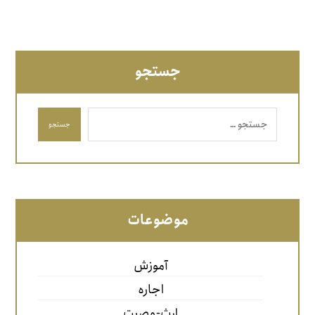
جستجو
جستجو
موضوعات
آموزش
اجاره
ارث-وصیت