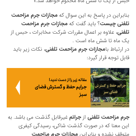
حبس از یک تا شش ماه محکوم خواهد شد.»
بنابراین در پاسخ به این سوال که
مجازات جرم مزاحمت
تلفنی چیست
؟ باید گفت که
مجازات جرم مزاحمت
تلفنی
، علاوه بر اعمال مقررات شرکت مخابرات ، حبس از
یک ماه تا شش ماه است .
در ارتباط با
مجازات جرم مزاحمت تلفنی
، نکات زیر باید
قابل توجه قرار گیرد:
مقاله زیر را از دست ندید!
جرایم حفظ و گسترش فضای
سبز
جرم مزاحمت تلفنی
از
جرائم
غیرقابل گذشت می باشد. به
این معنا که در صورت گذشت شاکی، رسیدگی کیفری
متوقف نشده و بنابراین
مجازات جرم مزاحمت