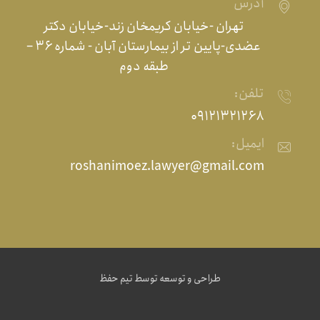
آدرس
تهران -خیابان کریمخان زند-خیابان دکتر
عضدی-پایین تر از بیمارستان آبان - شماره ۳۶ –
طبقه دوم
تلفن:
۰۹۱۲۱۳۲۱۲۶۸
ایمیل:
roshanimoez.lawyer@gmail.com
طراحی و توسعه توسط
تیم حفظ