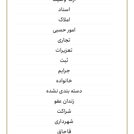
اسناد
املاک
امور حسبی
تجاری
تعزیرات
ثبت
جرایم
خانواده
دسته بندی نشده
زندان عفو
شراکت
شهرداری
قاچاق