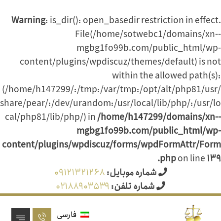
Warning
: is_dir(): open_basedir restriction in effect.
File(/home/sotwebc1/domains/xn--
mgbg1fo99b.com/public_html/wp-
content/plugins/wpdiscuz/themes/default) is not
within the allowed path(s):
(/home/h147299/:/tmp:/var/tmp:/opt/alt/php81/usr/
share/pear/:/dev/urandom:/usr/local/lib/php/:/usr/lo
cal/php81/lib/php/) in
/home/h147299/domains/xn--
mgbg1fo99b.com/public_html/wp-
content/plugins/wpdiscuz/forms/wpdFormAttr/Form
.php
on line
۱۳۹
شماره موبایل:
۰۹۱۲۱۳۲۱۲۶۸
شماره تلفن:
۰۲۱۸۸۹۰۳۵۳۹
فارسی