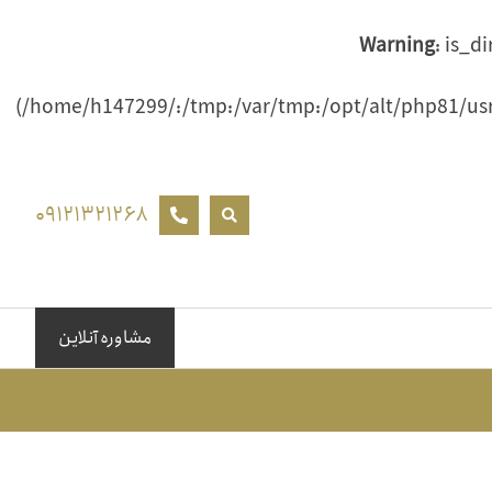
Warning
: is_d
(/home/h147299/:/tmp:/var/tmp:/opt/alt/php81/usr/
۰۹۱۲۱۳۲۱۲۶۸
مشاوره آنلاین