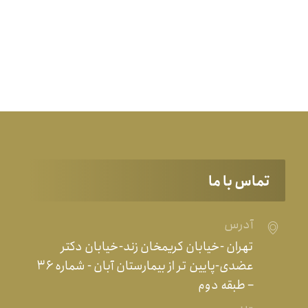
تماس با ما
آدرس
تهران -خیابان کریمخان زند-خیابان دکتر
عضدی-پایین تر از بیمارستان آبان - شماره ۳۶
– طبقه دوم