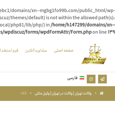
/sotwebc1/domains/xn--mgbg1fo99b.com/public_html/wp-
cuz/themes/default) is not within the allowed path(s):
ocal/php81/lib/php/) in
/home/h147299/domains/xn--
ns/wpdiscuz/forms/wpdFormAttr/Form.php
on line
۱۳۹
صفحه اصلی
مشاوره آنلاین
فرم استخدا
فارسی
وکالت تهران | وکالت در تهران | وکیل ملکی
v02