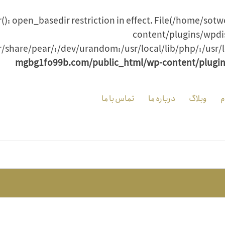
ir(): open_basedir restriction in effect. File(/home
content/plugins/wpdis
share/pear/:/dev/urandom:/usr/local/lib/php/:/usr/l
mgbg1fo99b.com/public_html/wp-content/plugi
م
وبلاگ
درباره ما
تماس با ما