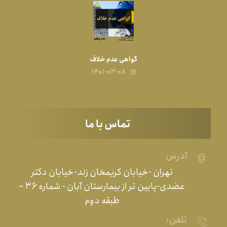
گواهی عدم خلاف
۱۴۰۱-۰۳-۰۸
تماس با ما
آدرس
تهران -خیابان کریمخان زند-خیابان دکتر
عضدی-پایین تر از بیمارستان آبان - شماره ۳۶ –
طبقه دوم
تلفن: