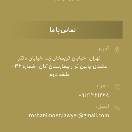
تماس با ما
آدرس
تهران -خیابان کریمخان زند-خیابان دکتر
عضدی-پایین تر از بیمارستان آبان - شماره ۳۶ –
طبقه دوم
تلفن:
۰۹۱۲۱۳۲۱۲۶۸
ایمیل:
roshanimoez.lawyer@gmail.com