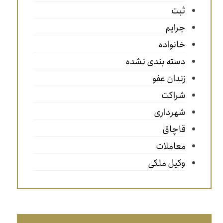
ثبت
جرایم
خانواده
دسته بندی نشده
زندان عفو
شراکت
شهرداری
قاچاق
معاملات
وکیل ملکی