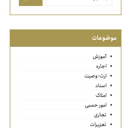
موضوعات
آموزش
اجاره
ارث-وصیت
اسناد
املاک
امور حسبی
تجاری
تعزیرات