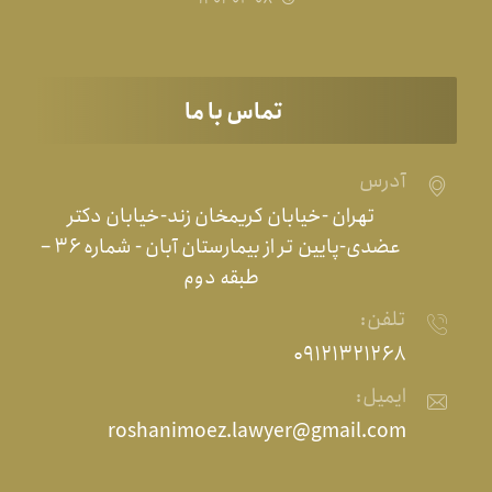
تماس با ما
آدرس
تهران -خیابان کریمخان زند-خیابان دکتر
عضدی-پایین تر از بیمارستان آبان - شماره ۳۶ –
طبقه دوم
تلفن:
۰۹۱۲۱۳۲۱۲۶۸
ایمیل:
roshanimoez.lawyer@gmail.com