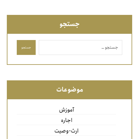
جستجو
جستجو
موضوعات
آموزش
اجاره
ارث-وصیت