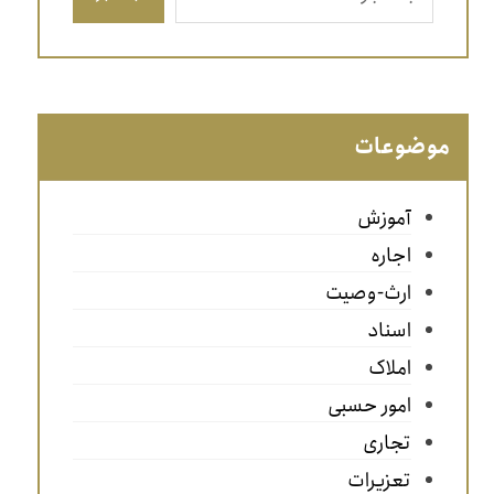
موضوعات
آموزش
اجاره
ارث-وصیت
اسناد
املاک
امور حسبی
تجاری
تعزیرات