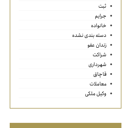
ثبت
جرایم
خانواده
دسته بندی نشده
زندان عفو
شراکت
شهرداری
قاچاق
معاملات
وکیل ملکی