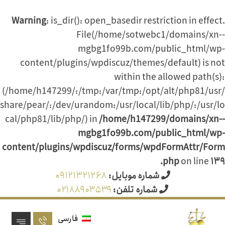
Warning
: is_dir(): open_basedir restriction in effect.
File(/home/sotwebc1/domains/xn--
mgbg1fo99b.com/public_html/wp-
content/plugins/wpdiscuz/themes/default) is not
within the allowed path(s):
(/home/h147299/:/tmp:/var/tmp:/opt/alt/php81/usr/
share/pear/:/dev/urandom:/usr/local/lib/php/:/usr/lo
cal/php81/lib/php/) in
/home/h147299/domains/xn--
mgbg1fo99b.com/public_html/wp-
content/plugins/wpdiscuz/forms/wpdFormAttr/Form
.php
on line
۱۳۹
شماره موبایل:
۰۹۱۲۱۳۲۱۲۶۸
شماره تلفن:
۰۲۱۸۸۹۰۳۵۳۹
فارسی